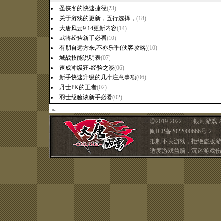
圣侠客的快速捷径
(23)
关于游戏的更新，五行选择，
(18)
大唐风云9.14更新内容
(14)
武将经验新手必看
(10)
有朋自远方来,不亦乐乎(侠客攻略)
(10)
城战技能说明表
(07)
速成冲级狂-经验之谈
(06)
新手快速升级的几个注意事项
(06)
丹士PK的王者
(02)
羽士经验谈新手必看
(02)
◎
2019-2022 银河游戏 A
闽ICP备2022000666号-2 
抵制不良游戏，拒绝盗版游
适度游戏益脑，沉迷游戏伤