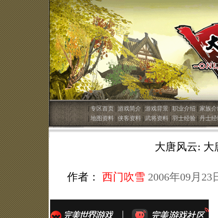
|
专区首页
|
游戏简介
|
游戏背景
|
职业介绍
|
家族介
|
地图资料
|
侠客资料
|
武将资料
|
羽士经验
|
丹士经
大唐风云: 
作者：
西门吹雪
2006年09月23日