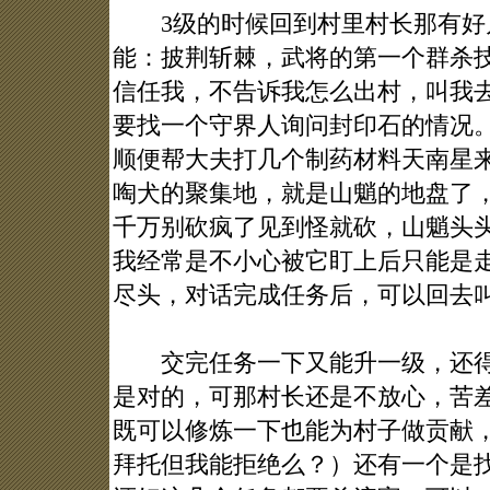
3级的时候回到村里村长那有好
能：披荆斩棘，武将的第一个群杀
信任我，不告诉我怎么出村，叫我
要找一个守界人询问封印石的情况
顺便帮大夫打几个制药材料天南星
啕犬的聚集地，就是山魈的地盘了
千万别砍疯了见到怪就砍，山魈头
我经常是不小心被它盯上后只能是
尽头，对话完成任务后，可以回去
交完任务一下又能升一级，还得到
是对的，可那村长还是不放心，苦
既可以修炼一下也能为村子做贡献
拜托但我能拒绝么？）还有一个是