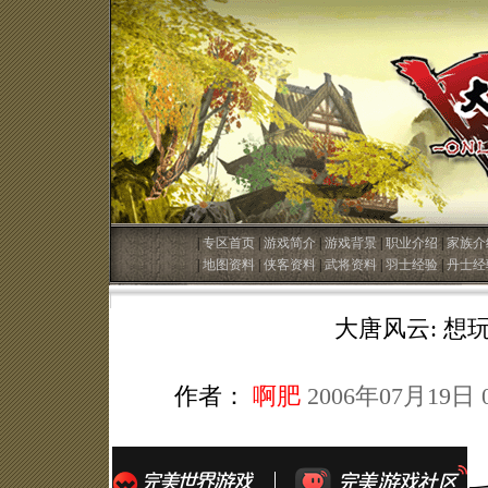
|
专区首页
|
游戏简介
|
游戏背景
|
职业介绍
|
家族介
|
地图资料
|
侠客资料
|
武将资料
|
羽士经验
|
丹士经
大唐风云: 想
作者：
啊肥
2006年07月19日 0