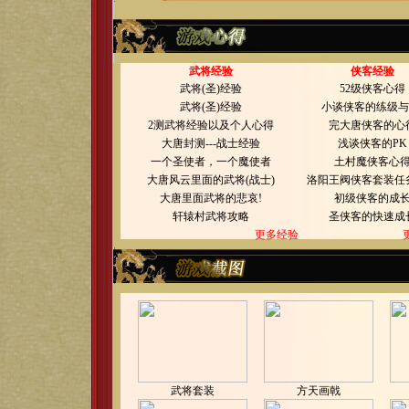
武将经验
侠客经验
武将(圣)经验
52级侠客心得
武将(圣)经验
小谈侠客的练级与
2测武将经验以及个人心得
完大唐侠客的心
大唐封测---战士经验
浅谈侠客的PK
一个圣使者，一个魔使者
土村魔侠客心
大唐风云里面的武将(战士)
洛阳王阀侠客套装任
大唐里面武将的悲哀!
初级侠客的成
轩辕村武将攻略
圣侠客的快速成
更多经验
武将套装
方天画戟