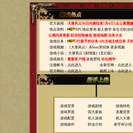
·官方新闻：
大唐风云30日内测结束7月6日3点公测震
·热点资料：
NPC地址查询
新人教学
各生活职业
公测内容更新
职业技能修改
游戏地图
任务大全
·游戏任务：
5行新手村任务
4大主城主线任务
天
·游戏视频：
《大唐风云》杀boss英招体
更多视频
·游戏小说： 大唐风云 {
剧情版
} {
玄幻版
}
·游戏相关：
最新客户端
游戏壁纸
论坛精华
·注册帐号：
点此进入
·全新官网：
点此进入
·官方网站：
点此进入
·截图上传：
点此进入
·游戏背景
·游戏剧情
·游戏特色
·游戏界面
·四大家族
·圣魔
背景
·游戏配置
·初入游戏
·初入大唐
·游戏操作
·职业介绍
·新手村介绍