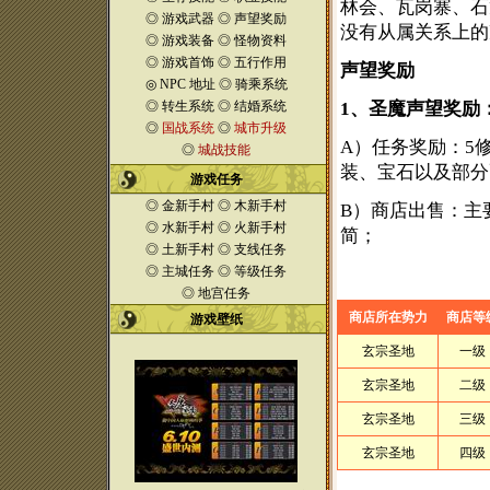
林会、瓦岗寨、石
◎
游戏武器
◎
声望奖励
没有从属关系上的
◎
游戏装备
◎
怪物资料
◎
游戏首饰
◎
五行作用
声望奖励
◎
NPC 地址
◎
骑乘系统
◎
转生系统
◎
结婚系统
1
、圣魔声望奖励
◎
国战系统
◎
城市升级
A
）任务奖励：
5
◎
城战技能
装、宝石以及部分
游戏任务
◎
金新手村
◎
木新手村
B
）商店出售：主
◎
水新手村
◎
火新手村
简；
◎
土新手村
◎
支线任务
◎
主城任务
◎
等级任务
◎
地宫任务
商店所在势力
商店等
游戏壁纸
玄宗圣地
一级
玄宗圣地
二级
玄宗圣地
三级
玄宗圣地
四级