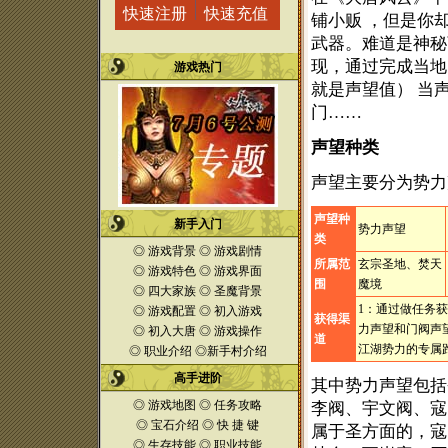
快速注册
快速充值
铺小贩
，但是你
武器。难道是神秘
现，通过完成当地
游戏热门
就是声望值）
当
门
……
声望种类
声望主要分为势力
声望种
新手入门
势力声望
类
◎
游戏背景
◎
游戏剧情
所属范
玄宗圣地、焚天
◎
游戏特色
◎
游戏界面
围
魔境
◎
四大家族
◎
圣魔
背景
1
：通过做任务获
◎
游戏配置
◎
初入游戏
获得渠
力声望和门阀声
◎
初入大唐
◎
游戏操作
道
江湖势力的专属
◎
职业介绍
◎
新手村介绍
高手进阶
其中势力声望包括
◎
游戏地图
◎
任务攻略
李阀、宇文阀、寇
◎
宝石介绍
◎
快 捷 键
属于圣方面的，寇
◎
生存技能
◎
职业技能