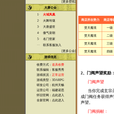
[
更多壁纸
]
大唐公会
1·
火域凤凰
商店所在势力
商店等
2·
火舞玲珑
3·
大唐盛世
焚天魔境
一级
4·
傲气皇朝
焚天魔境
二级
5·
名门世家
焚天魔境
三级
···
联系客服加入
[
更多公会
]
焚天魔境
四级
游戏
信息
收费方式：
道具收费
联系编辑：客服秀秀
2
、门阀声望奖励
游戏状况：
正常运营
游戏类型：3DARPG
门阀声望
研发公司：杭州天畅
运营公司：福建诺思
当你完成玄宗
怀旧官网：
点此进入
成门阀任务获得声
全新官网：
点此进入
声望。
门阀捐献：