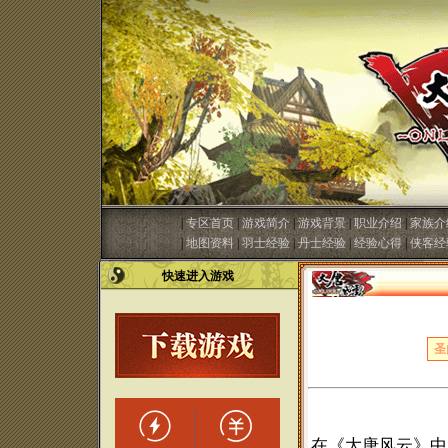
|
专区首页
|
游戏简介
|
游戏背景
|
职业介绍
|
家族介
|
地图资料
|
羽士经验
|
丹士经验
|
经验心得
|
侠客经
快速进入游戏
圣
在《大唐风云》中