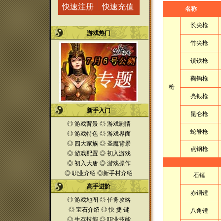
快速注册
快速充值
名称
长尖枪
游戏热门
竹尖枪
镔铁枪
鞠钩枪
枪
亮银枪
新手入门
昆仑枪
◎
游戏背景
◎
游戏剧情
蛇脊枪
◎
游戏特色
◎
游戏界面
◎
四大家族
◎
圣魔
背景
点钢枪
◎
游戏配置
◎
初入游戏
◎
初入大唐
◎
游戏操作
◎
职业介绍
◎
新手村介绍
石锤
高手进阶
赤铜锤
◎
游戏地图
◎
任务攻略
◎
宝石介绍
◎
快 捷 键
八角锤
◎
生存技能
◎
职业技能