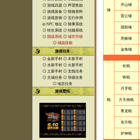
开山锤
◎
游戏武器
◎
声望奖励
锤
◎
游戏装备
◎
怪物资料
雷公锤
◎
游戏首饰
◎
五行作用
◎
NPC 地址
◎
骑乘系统
擂鼓锤
◎
转生系统
◎
结婚系统
◎
国战系统
◎
城市升级
亮银锤
◎
城战技能
金角锤
游戏任务
◎
金新手村
◎
木新手村
◎
水新手村
◎
火新手村
长戟
◎
土新手村
◎
支线任务
铁戟
◎
主城任务
◎
等级任务
◎
地宫任务
月牙戟
游戏壁纸
戟
方天画戟
青龙戟
东方戟
护神戟