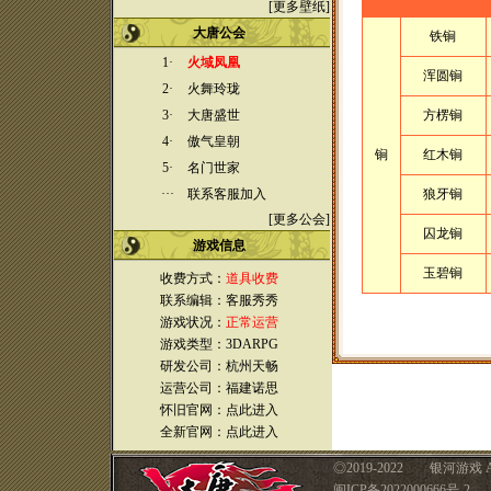
[
更多壁纸
]
大唐公会
铁锏
1·
火域凤凰
浑圆锏
2·
火舞玲珑
3·
大唐盛世
方楞锏
4·
傲气皇朝
锏
红木锏
5·
名门世家
···
联系客服加入
狼牙锏
[
更多公会
]
囚龙锏
游戏
信息
玉碧锏
收费方式：
道具收费
联系编辑：客服秀秀
游戏状况：
正常运营
游戏类型：3DARPG
研发公司：杭州天畅
运营公司：福建诺思
怀旧官网：
点此进入
全新官网：
点此进入
◎
2019-2022 银河游戏 A
闽ICP备2022000666号-2 