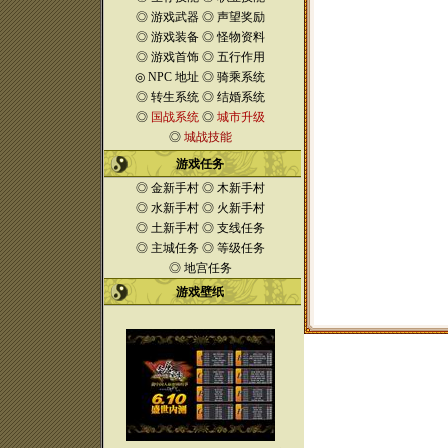
◎
游戏武器
◎
声望奖励
◎
游戏装备
◎
怪物资料
◎
游戏首饰
◎
五行作用
◎
NPC 地址
◎
骑乘系统
◎
转生系统
◎
结婚系统
◎
国战系统
◎
城市升级
◎
城战技能
游戏任务
◎
金新手村
◎
木新手村
◎
水新手村
◎
火新手村
◎
土新手村
◎
支线任务
◎
主城任务
◎
等级任务
◎
地宫任务
游戏壁纸