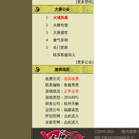
[
更多壁纸
]
大唐公会
1·
火域凤凰
2·
火舞玲珑
3·
大唐盛世
4·
傲气皇朝
5·
名门世家
···
联系客服加入
[
更多公会
]
游戏
信息
收费方式：
道具收费
联系编辑：客服秀秀
游戏状况：
正常运营
游戏类型：3DARPG
研发公司：杭州天畅
运营公司：福建诺思
怀旧官网：
点此进入
全新官网：
点此进入
◎
2019-2022 银河游戏 A
闽ICP备2022000666号-2 