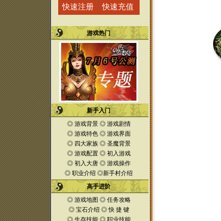
快速注册
快速充值
游戏热门
新手入门
◎
游戏背景
◎
游戏剧情
◎
游戏特色
◎
游戏界面
◎
四大家族
◎
圣魔
背景
◎
游戏配置
◎
初入游戏
◎
初入大唐
◎
游戏操作
◎
职业介绍
◎
新手村介绍
高手进阶
◎
游戏地图
◎
任务攻略
◎
宝石介绍
◎
快 捷 键
◎
生存技能
◎
职业技能