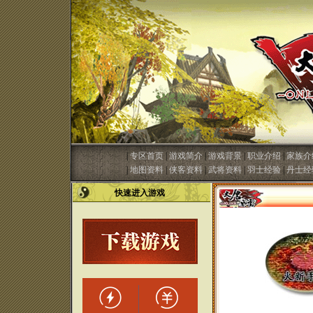
|
专区首页
|
游戏简介
|
游戏背景
|
职业介绍
|
家族介
|
地图资料
|
侠客资料
|
武将资料
|
羽士经验
|
丹士经
快速进入游戏