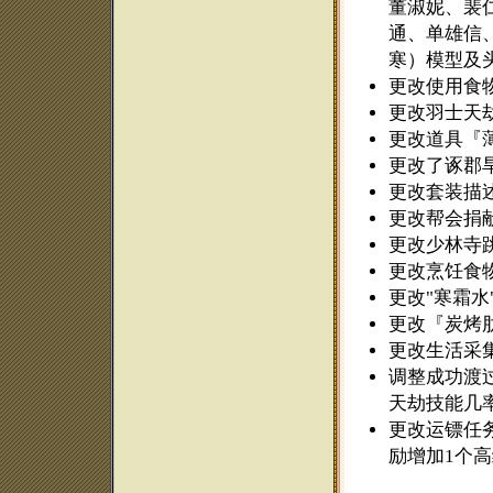
董淑妮、裴
通、单雄信
寒）模型及
更改使用食
更改羽士天
更改道具『
更改了诼郡
更改套装描
更改帮会捐
更改少林寺
更改烹饪食
更改"寒霜水
更改『炭烤
更改生活采
调整成功渡
天劫技能几
更改运镖任务
励增加1个高