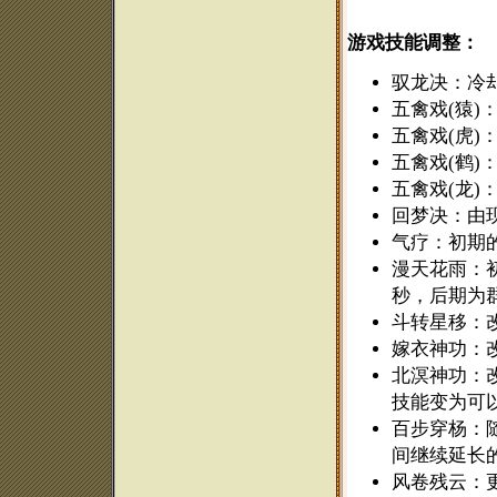
游戏技能调整：
驭龙决：冷
五禽戏(猿)
五禽戏(虎
五禽戏(鹤)
五禽戏(龙)
回梦决：由现
气疗：初期
漫天花雨：
秒，后期为
斗转星移：
嫁衣神功：
北溟神功：改
技能变为可
百步穿杨：
间继续延长
风卷残云：