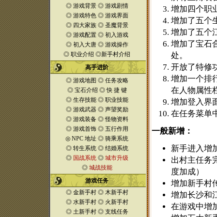
◎
游戏背景
◎
游戏剧情
增加四个职
◎
游戏特色
◎
游戏界面
增加了五个
◎
四大家族
◎
圣魔
背景
增加了五个
◎
游戏配置
◎
初入游戏
增加了宝石
◎
初入大唐
◎
游戏操作
◎
职业介绍
◎
新手村介绍
处。
开放了特修
高手进阶
增加一个排
◎
游戏地图
◎
任务攻略
在人物属性
◎
宝石介绍
◎
快 捷 键
◎
生存技能
◎
职业技能
增加登入界
◎
游戏武器
◎
声望奖励
在任务菜单
◎
游戏装备
◎
怪物资料
◎
游戏首饰
◎
五行作用
一般新增：
◎
NPC 地址
◎
骑乘系统
新手进入增
◎
转生系统
◎
结婚系统
◎
国战系统
◎
城市升级
出村主任务
◎
城战技能
度加成）
游戏任务
增加新手村
◎
金新手村
◎
木新手村
增加长沙和
◎
水新手村
◎
火新手村
在游戏中增
◎
土新手村
◎
支线任务