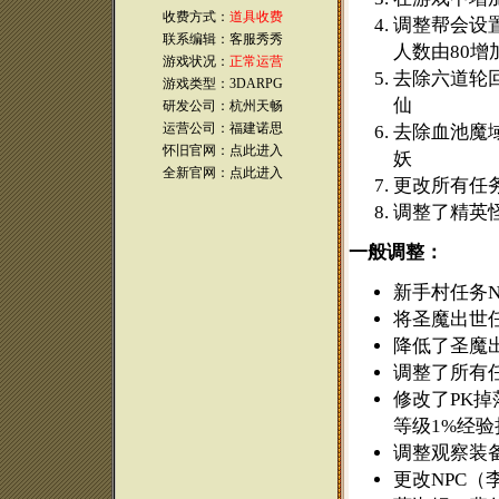
收费方式：
道具收费
调整帮会设置
联系编辑：客服秀秀
人数由80增
游戏状况：
正常运营
去除六道轮回
游戏类型：3DARPG
仙
研发公司：杭州天畅
运营公司：福建诺思
去除血池魔域
怀旧官网：
点此进入
妖
全新官网：
点此进入
更改所有任
调整了精英怪
一般调整：
新手村任务
将圣魔出世
降低了圣魔出
调整了所有
修改了PK
等级1%经验
调整观察装
更改NPC