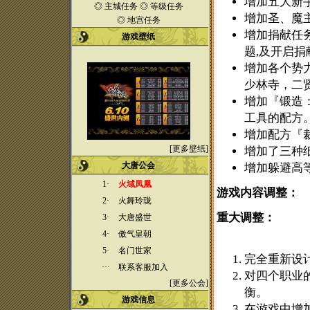
增加五大新
◎
主城任务
◎
等级任务
增加圣、魔
◎
地宫任务
增加捐献任务
游戏壁纸
题,及开启捐
增加各个势
少林寺，二
增加『锻造
工具的配方
增加配方『
[
更多壁纸
]
增加了三种纸
大唐公会
增加躲避高等
1·
火域凤凰
游戏内容调整：
2·
火舞玲珑
重大调整：
3·
大唐盛世
4·
傲气皇朝
5·
名门世家
完全重新设
···
联系客服加入
对四个职业
[
更多公会
]
衡。
游戏
信息
在游戏中增