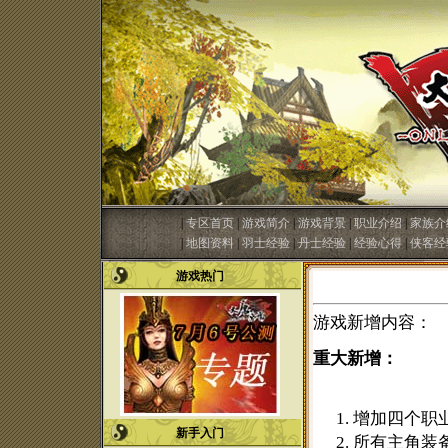
|
专区首页
|
游戏简介
|
游戏背景
|
职业介绍
|
家族介
|
地图资料
|
羽士经验
|
丹士经验
|
经验心得
|
侠客经
游戏热门
游戏新增内容：
重大新增：
增加四个职
新手入门
所有主角装备