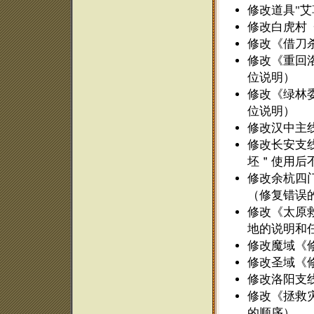
修改道具"艾
修改白虎村
修改《借刀杀
修改《重回洛
位说明）
修改《绿林委
位说明）
修改汉中主
修改长安支
坯＂使用后
修改余杭四门
（修复错误
修改《太原救
地的说明和任
修改魔域《
修改圣域《
修改洛阳支
修改《拯救灾
的顺序）