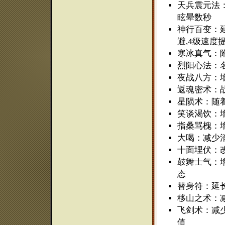
天兵震元法：
眩晕数秒
神行百变：延
避,4级速度
寒冰真气：
烈阳心法：
夜战八方：
返魂密术：
星陨术：随
笑谈渴饮：
指桑骂槐：
大喝：减少消
十面埋伏：
鼓舞士气：
态
替身符：延
移山之术：
飞剑术：减
值